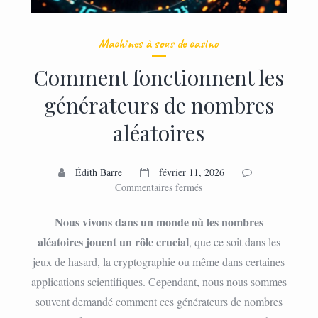
Machines à sous de casino
Comment fonctionnent les
générateurs de nombres
aléatoires
Édith Barre
février 11, 2026
sur
Commentaires fermés
Comment
fonctionnent
Nous vivons dans un monde où les nombres
les
aléatoires jouent un rôle crucial
, que ce soit dans les
générateurs
jeux de hasard, la cryptographie ou même dans certaines
de
nombres
applications scientifiques. Cependant, nous nous sommes
aléatoires
souvent demandé comment ces générateurs de nombres