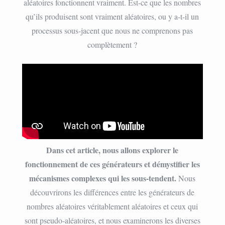
aléatoires fonctionnent vraiment. Est-ce que les nombres
qu’ils produisent sont vraiment aléatoires, ou y a-t-il un
processus sous-jacent que nous ne comprenons pas
complètement ?
Dans cet article, nous allons explorer le
fonctionnement de ces générateurs et démystifier les
mécanismes complexes qui les sous-tendent.
Nous
découvrirons les différences entre les générateurs de
nombres aléatoires véritablement aléatoires et ceux qui
sont pseudo-aléatoires, et nous examinerons les diverses