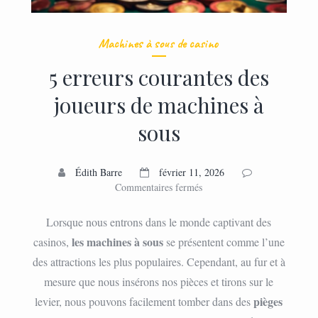
Machines à sous de casino
5 erreurs courantes des
joueurs de machines à
sous
Édith Barre
février 11, 2026
sur
Commentaires fermés
5
erreurs
Lorsque nous entrons dans le monde captivant des
courantes
les machines à sous
casinos,
se présentent comme l’une
des
des attractions les plus populaires. Cependant, au fur et à
joueurs
de
mesure que nous insérons nos pièces et tirons sur le
machines
pièges
levier, nous pouvons facilement tomber dans des
à