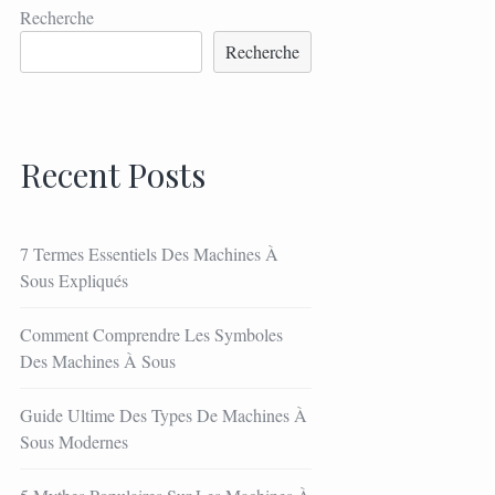
Recherche
Recherche
Recent Posts
7 Termes Essentiels Des Machines À
Sous Expliqués
Comment Comprendre Les Symboles
Des Machines À Sous
Guide Ultime Des Types De Machines À
Sous Modernes