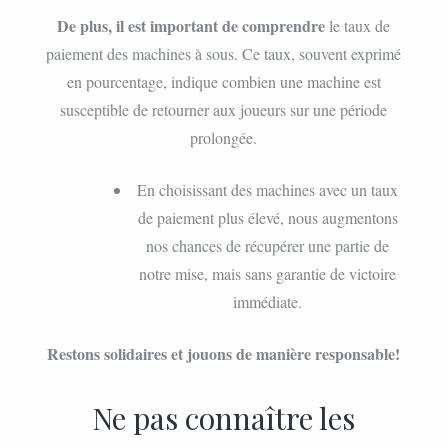
De plus, il est important de comprendre
le taux de
paiement des machines à sous. Ce taux, souvent exprimé
en pourcentage, indique combien une machine est
susceptible de retourner aux joueurs sur une période
prolongée.
En choisissant des machines avec un taux
de paiement plus élevé, nous augmentons
nos chances de récupérer une partie de
notre mise, mais sans garantie de victoire
immédiate.
Restons solidaires et jouons de manière responsable!
Ne pas connaître les