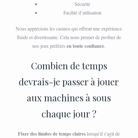
Sécurité
Facilité d’utilisation
Nous apprécions les casinos qui offrent une expérience
fluide et divertissante. Cela nous permet de profiter de
en toute confiance
nos jeux préférés
.
Combien de temps
devrais-je passer à jouer
aux machines à sous
chaque jour ?
Fixer des limites de temps claires
lorsqu’il s’agit de