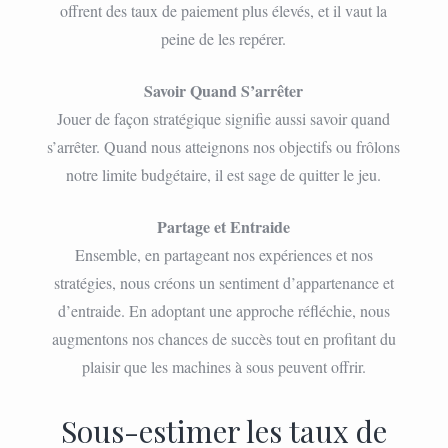
offrent des taux de paiement plus élevés, et il vaut la
peine de les repérer.
Savoir Quand S’arrêter
Jouer de façon stratégique signifie aussi savoir quand
s’arrêter. Quand nous atteignons nos objectifs ou frôlons
notre limite budgétaire, il est sage de quitter le jeu.
Partage et Entraide
Ensemble, en partageant nos expériences et nos
stratégies, nous créons un sentiment d’appartenance et
d’entraide. En adoptant une approche réfléchie, nous
augmentons nos chances de succès tout en profitant du
plaisir que les machines à sous peuvent offrir.
Sous-estimer les taux de