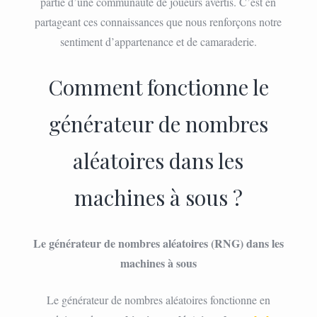
partie d’une communauté de joueurs avertis. C’est en
partageant ces connaissances que nous renforçons notre
sentiment d’appartenance et de camaraderie.
Comment fonctionne le
générateur de nombres
aléatoires dans les
machines à sous ?
Le générateur de nombres aléatoires (RNG) dans les
machines à sous
Le générateur de nombres aléatoires fonctionne en