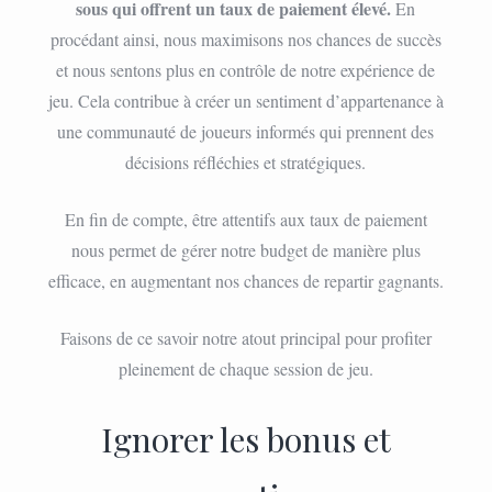
sous qui offrent un taux de paiement élevé.
En
procédant ainsi, nous maximisons nos chances de succès
et nous sentons plus en contrôle de notre expérience de
jeu. Cela contribue à créer un sentiment d’appartenance à
une communauté de joueurs informés qui prennent des
décisions réfléchies et stratégiques.
En fin de compte, être attentifs aux taux de paiement
nous permet de gérer notre budget de manière plus
efficace, en augmentant nos chances de repartir gagnants.
Faisons de ce savoir notre atout principal pour profiter
pleinement de chaque session de jeu.
Ignorer les bonus et