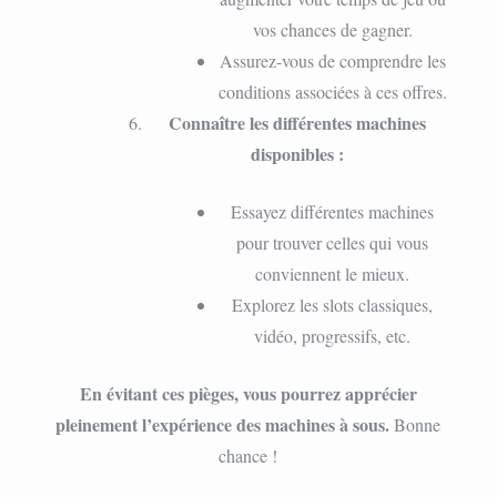
vos chances de gagner.
Assurez-vous de comprendre les
conditions associées à ces offres.
Connaître les différentes machines
disponibles :
Essayez différentes machines
pour trouver celles qui vous
conviennent le mieux.
Explorez les slots classiques,
vidéo, progressifs, etc.
En évitant ces pièges, vous pourrez apprécier
pleinement l’expérience des machines à sous.
Bonne
chance !