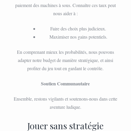
paiement des machines à sous. Connaître ces taux peut
nous aider à :
Faire des choix plus judicieux.
Maximiser nos gains potentiels.
En comprenant mieux les probabilités, nous pouvons
adapter notre budget de manière stratégique, et ainsi
profiter du jeu tout en gardant le contrôle.
Soutien Communautaire
Ensemble, restons vigilants et soutenons-nous dans cette
aventure ludique.
Jouer sans stratégie