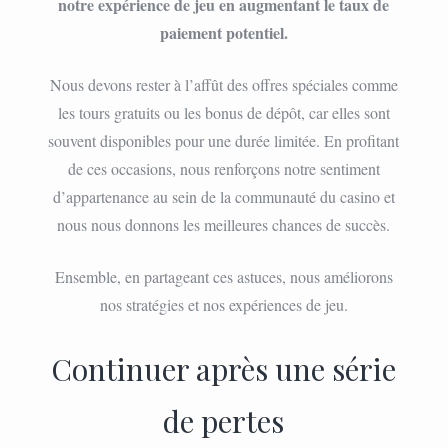
notre expérience de jeu en augmentant le taux de
paiement potentiel.
Nous devons rester à l’affût des offres spéciales comme
les tours gratuits ou les bonus de dépôt, car elles sont
souvent disponibles pour une durée limitée. En profitant
de ces occasions, nous renforçons notre sentiment
d’appartenance au sein de la communauté du casino et
nous nous donnons les meilleures chances de succès.
Ensemble, en partageant ces astuces, nous améliorons
nos stratégies et nos expériences de jeu.
Continuer après une série
de pertes