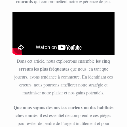
courants
qui compromettent notre expérience de jeu.
sous
les cinq
Dans cet article, nous explorerons ensemble
erreurs les plus fréquentes
que nous, en tant que
joueurs, avons tendance à commettre. En identifiant ces
erreurs, nous pourrons améliorer notre stratégie et
maximiser notre plaisir et nos gains potentiels.
Que nous soyons des novices curieux ou des habitués
chevronnés
, il est essentiel de comprendre ces pièges
pour éviter de perdre de l’argent inutilement et pour