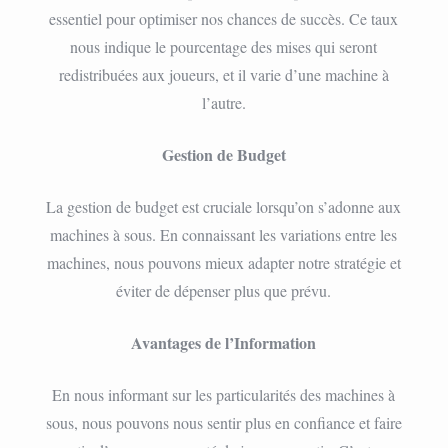
essentiel pour optimiser nos chances de succès. Ce taux
nous indique le pourcentage des mises qui seront
redistribuées aux joueurs, et il varie d’une machine à
l’autre.
Gestion de Budget
La gestion de budget est cruciale lorsqu’on s’adonne aux
machines à sous. En connaissant les variations entre les
machines, nous pouvons mieux adapter notre stratégie et
éviter de dépenser plus que prévu.
Avantages de l’Information
En nous informant sur les particularités des machines à
sous, nous pouvons nous sentir plus en confiance et faire