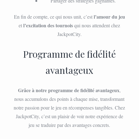
Partager des stratégies gagnantes.
l’amour du jeu
En fin de compte, ce qui nous unit, c’est
l’excitation des tournois
et
qui nous attendent chez
JackpotCity.
Programme de fidélité
avantageux
Grâce à notre programme de fidélité avantageux
,
nous accumulons des points à chaque mise, transformant
notre passion pour le jeu en récompenses tangibles. Chez
JackpotCity, c’est un plaisir de voir notre expérience de
jeu se traduire par des avantages concrets.