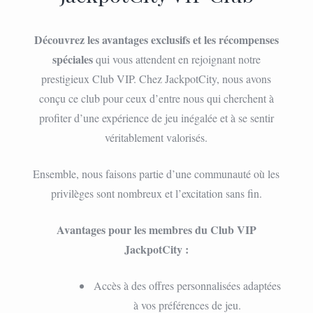
Découvrez les avantages exclusifs et les récompenses
spéciales
qui vous attendent en rejoignant notre
prestigieux Club VIP. Chez JackpotCity, nous avons
conçu ce club pour ceux d’entre nous qui cherchent à
profiter d’une expérience de jeu inégalée et à se sentir
véritablement valorisés.
Ensemble, nous faisons partie d’une communauté où les
privilèges sont nombreux et l’excitation sans fin.
Avantages pour les membres du Club VIP
JackpotCity :
Accès à des offres personnalisées adaptées
à vos préférences de jeu.