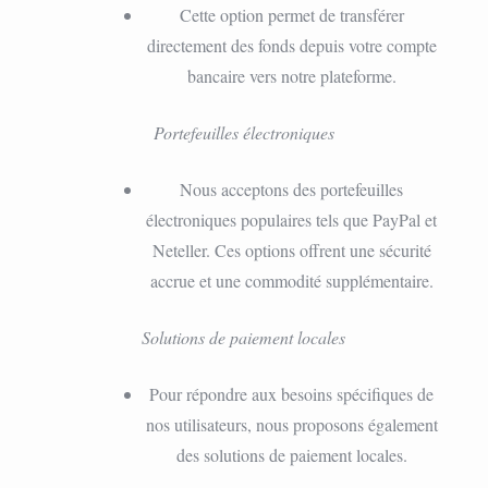
Cette option permet de transférer
directement des fonds depuis votre compte
bancaire vers notre plateforme.
Portefeuilles électroniques
Nous acceptons des portefeuilles
électroniques populaires tels que PayPal et
Neteller. Ces options offrent une sécurité
accrue et une commodité supplémentaire.
Solutions de paiement locales
Pour répondre aux besoins spécifiques de
nos utilisateurs, nous proposons également
des solutions de paiement locales.