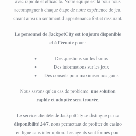
avec rapidité et efficacité. Notre équipe est là pour nous
accompagner à chaque étape de notre expérience de jeu,
créant ainsi un sentiment d’appartenance fort et rassurant.
Le personnel de JackpotCity est toujours disponible
et à l’écoute
pour :
Des questions sur les bonus
Des informations sur les jeux
Des conseils pour maximiser nos gains
une solution
Nous savons qu’en cas de problème,
rapide et adaptée sera trouvée
.
Le service clientèle de JackpotCity se distingue par sa
disponibilité 24/7
, nous permettant de profiter du casino
en ligne sans interruption. Les agents sont formés pour