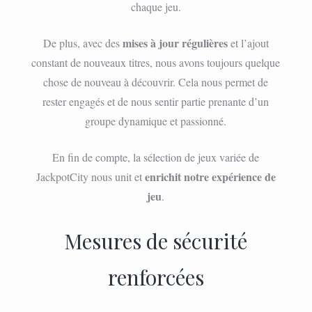
chaque jeu.
mises à jour régulières
De plus, avec des
et l’ajout
constant de nouveaux titres, nous avons toujours quelque
chose de nouveau à découvrir. Cela nous permet de
rester engagés et de nous sentir partie prenante d’un
groupe dynamique et passionné.
En fin de compte, la sélection de jeux variée de
enrichit notre expérience de
JackpotCity nous unit et
jeu
.
Mesures de sécurité
renforcées